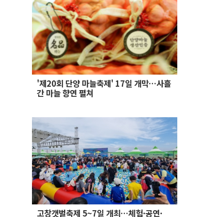
'제20회 단양 마늘축제' 17일 개막…사흘
간 마늘 향연 펼쳐
고창갯벌축제 5~7일 개최…체험·공연·