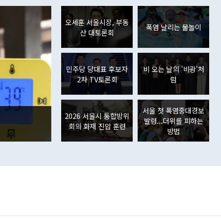
오세훈 서울시장, 부동
폭염 날리는 물놀이
산 대토론회
민주당 당대표 후보자
비 오는 날의 '비광'처
2차 TV토론회
럼
서울 첫 폭염중대경보
2026 서울시 통합방위
발령...더위를 피하는
회의 화재 진압 훈련
방법