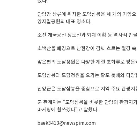
했다.
단양강 상류에 위치한 도담삼봉은 세 개의 기암으
양지질공원의 대표 명소다.
조선 개국공신 정도전과 퇴계 이황 등 역사적 인
소백산을 배경으로 남한강이 감싸 흐르는 절경 속
맞은편의 도담정원은 다양한 계절 초화류로 방문
도담삼봉과 도담정원을 오가는 황포 돛배와 다양한
단양군은 도담삼봉을 중심으로 지역 주요 관광지를
군 관계자는 "도담삼봉을 비롯한 단양의 관광지가
마케팅에 힘쓰겠다"고 말했다.
baek3413@newspim.com