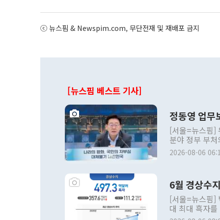
ⓒ 뉴스핌 & Newspim.com, 무단전재 및 재배포 금지
[뉴스핌 베스트 기사]
정동영 업무
[서울=뉴스핌]
분야 정부 부처
발전 구상'과 
2026-08-06 06:
6월 경상수지
[서울=뉴스핌]
대 최대 흑자를
월간 상품수출이