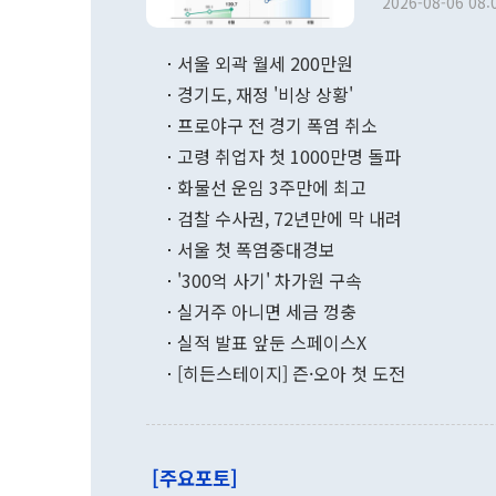
2026-08-06 08:
서울 외곽 월세 200만원
경기도, 재정 '비상 상황'
프로야구 전 경기 폭염 취소
고령 취업자 첫 1000만명 돌파
화물선 운임 3주만에 최고
검찰 수사권, 72년만에 막 내려
서울 첫 폭염중대경보
'300억 사기' 차가원 구속
실거주 아니면 세금 껑충
실적 발표 앞둔 스페이스X
[히든스테이지] 즌·오아 첫 도전
[주요포토]