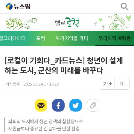
로컬크리에이터
포럼
위기지역을 가다
우리지역 매력은
[로컬이 기회다_카드뉴스] 청년이 설계
하는 도시, 군산의 미래를 바꾸다
+
가
기사등록 :
2025-10-24 17:16:19
가
-
쇠퇴의 도시에서 청년 정책의 실험장으로

지원금보다 중요한 건 살아볼 만한 환경