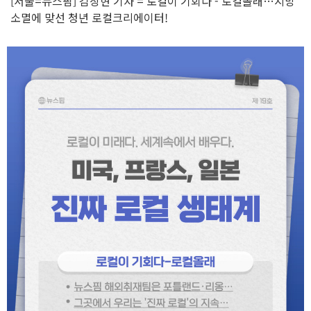
[서울=뉴스핌] 김상현 기자 = 로컬이 기회다 - 로컬올래…지방
소멸에 맞선 청년 로컬크리에이터!