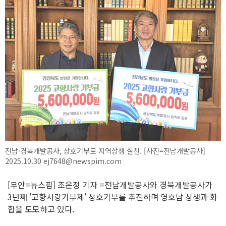
전남·경북개발공사, 상호기부로 지역상생 실천. [사진=전남개발공사]
2025.10.30 ej7648@newspim.com
[무안=뉴스핌] 조은정 기자 =전남개발공사와 경북개발공사가
3년째 '고향사랑기부제' 상호기부를 추진하며 영호남 상생과 화
합을 도모하고 있다.