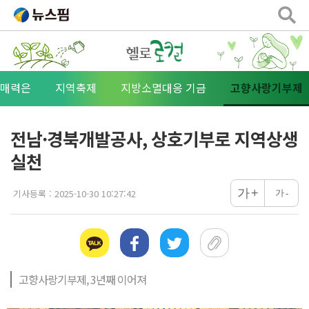
 매력은
지역축제
지방소멸대응 기금
고향사랑기부제
전남·경북개발공사, 상호기부로 지역상생
실천
+
가
기사등록 :
2025-10-30 10:27:42
가
-
고향사랑기부제, 3년째 이어져