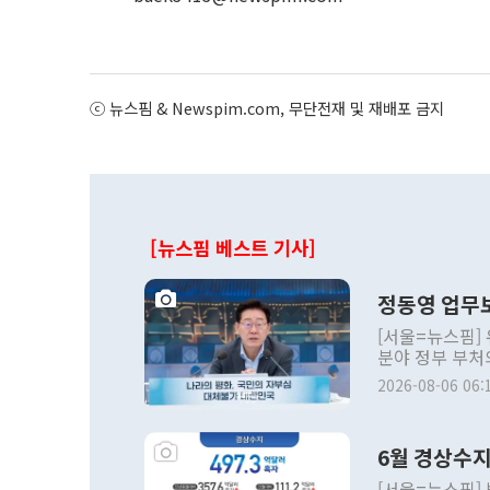
ⓒ 뉴스핌 & Newspim.com, 무단전재 및 재배포 금지
[뉴스핌 베스트 기사]
정동영 업무
[서울=뉴스핌]
분야 정부 부처
발전 구상'과 
2026-08-06 06:
6월 경상수지
[서울=뉴스핌]