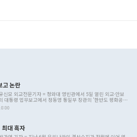
보고 논란
 유신모 외교전문기자 = 청와대 영빈관에서 5일 열린 외교·안보
의 대통령 업무보고에서 정동영 통일부 장관의 '한반도 평화공존
업무보고
10:00
 최대 흑자
 박가연 기자 = 지난 6월 우리나라의 경상수지가 전월에 이어 역