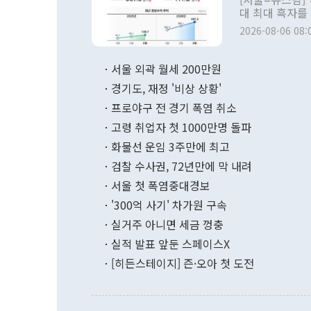
대 최대 흑자를
월간 상품수출이
2026-08-06 08:
서울 외곽 월세 200만원
경기도, 재정 '비상 상황'
프로야구 전 경기 폭염 취소
고령 취업자 첫 1000만명 돌파
화물선 운임 3주만에 최고
검찰 수사권, 72년만에 막 내려
서울 첫 폭염중대경보
'300억 사기' 차가원 구속
실거주 아니면 세금 껑충
실적 발표 앞둔 스페이스X
[히든스테이지] 즌·오아 첫 도전