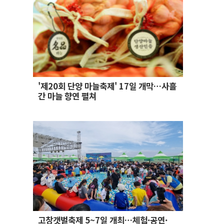
'제20회 단양 마늘축제' 17일 개막…사흘
간 마늘 향연 펼쳐
고창갯벌축제 5~7일 개최…체험·공연·