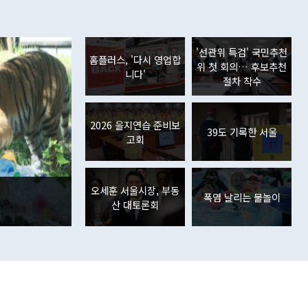
'선관위 특검' 국민추천
홈플러스, '다시 영업합
위 첫 회의… 후보추천
니다'
절차 착수
2026 을지연습 준비보
39도 기록한 서울
고회
오세훈 서울시장, 부동
폭염 날리는 물놀이
산 대토론회