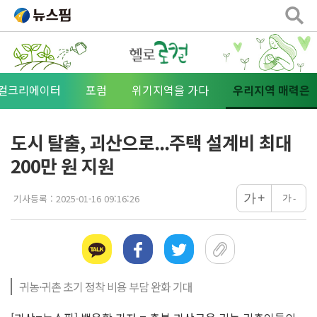
로컬크리에이터
포럼
위기지역을 가다
우리지역 매력은
도시 탈출, 괴산으로...주택 설계비 최대
200만 원 지원
+
가
기사등록 :
2025-01-16 09:16:26
가
-
귀농·귀촌 초기 정착 비용 부담 완화 기대