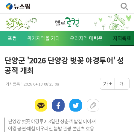
포럼
위기지역을 가다
우리지역 매력은
지역축제
단양군 '2026 단양강 벚꽃 야경투어' 성
공적 개최
+
가
기사등록 :
2026-04-13 08:25:08
가
-
단양강 벚꽃 야경투어 3일간 상춘객 발길 이어져

야경·공연·체험 어우러진 봄밤 관광 콘텐츠 호응